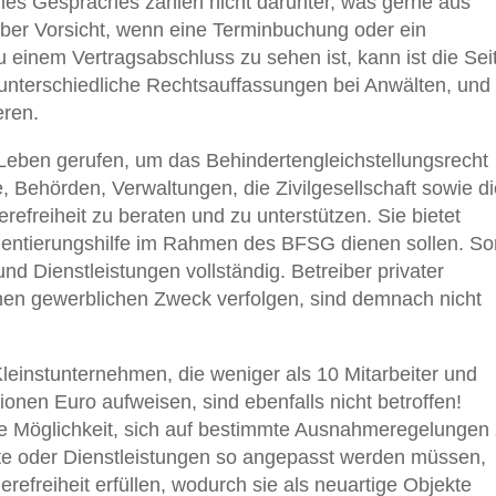
es Gespräches zählen nicht darunter, was gerne aus
 Aber Vorsicht, wenn eine Terminbuchung oder ein
u einem Vertragsabschluss zu sehen ist, kann ist die Sei
s unterschiedliche Rechtsauffassungen bei Anwälten, und
eren.
 Leben gerufen, um das Behindertengleichstellungsrecht
, Behörden, Verwaltungen, die Zivilgesellschaft sowie d
erefreiheit zu beraten und zu unterstützen. Sie bietet
 Orientierungshilfe im Rahmen des BFSG dienen sollen. So
und Dienstleistungen vollständig. Betreiber privater
en gewerblichen Zweck verfolgen, sind demnach nicht
nstunternehmen, die weniger als 10 Mitarbeiter und
onen Euro aufweisen, sind ebenfalls nicht betroffen!
 Möglichkeit, sich auf bestimmte Ausnahmeregelungen
ukte oder Dienstleistungen so angepasst werden müssen,
erefreiheit erfüllen, wodurch sie als neuartige Objekte