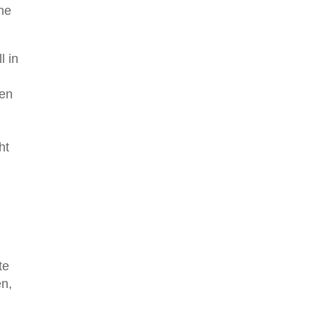
ne
l in
ten
ht
te
en,