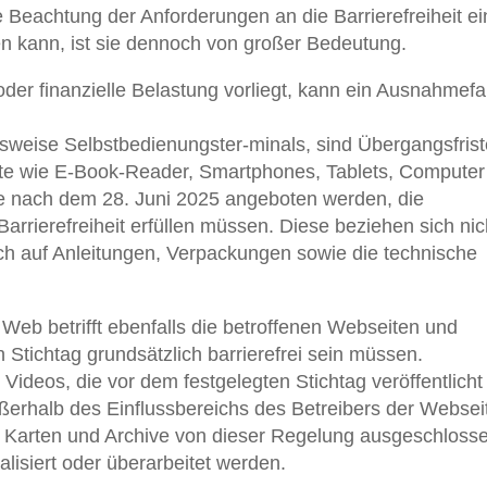
eachtung der Anforderungen an die Barrierefreiheit ei
en kann, ist sie dennoch von großer Bedeutung.
er finanzielle Belastung vorliegt, kann ein Ausnahmefal
lsweise Selbstbedienungster-minals, sind Übergangsfris
äte wie E-Book-Reader, Smartphones, Tablets, Computer
sie nach dem 28. Juni 2025 angeboten werden, die
rrierefreiheit erfüllen müssen. Diese beziehen sich nic
uch auf Anleitungen, Verpackungen sowie die technische
 Web betrifft ebenfalls die betroffenen Webseiten und
Stichtag grundsätzlich barrierefrei sein müssen.
deos, die vor dem festgelegten Stichtag veröffentlicht
außerhalb des Einflussbereichs des Betreibers der Websei
d Karten und Archive von dieser Regelung ausgeschloss
alisiert oder überarbeitet werden.