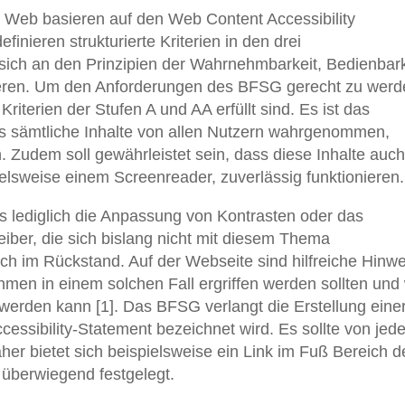
s Web basieren auf den Web Content Accessibility
inieren strukturierte Kriterien in den drei
sich an den Prinzipien der Wahrnehmbarkeit, Bedienbark
tieren. Um den Anforderungen des BFSG gerecht zu werd
Kriterien der Stufen A und AA erfüllt sind. Es ist das
ass sämtliche Inhalte von allen Nutzern wahrgenommen,
Zudem soll gewährleistet sein, dass diese Inhalte auch
elsweise einem Screenreader, zuverlässig funktionieren.
ls lediglich die Anpassung von Kontrasten oder das
reiber, die sich bislang nicht mit diesem Thema
ch im Rückstand. Auf der Webseite sind hilfreiche Hinw
hmen in einem solchen Fall ergriffen werden sollten und
erden kann [1]. Das BFSG verlangt die Erstellung eine
Accessibility-Statement bezeichnet wird. Es sollte von jede
aher bietet sich beispielsweise ein Link im Fuß Bereich d
 überwiegend festgelegt.