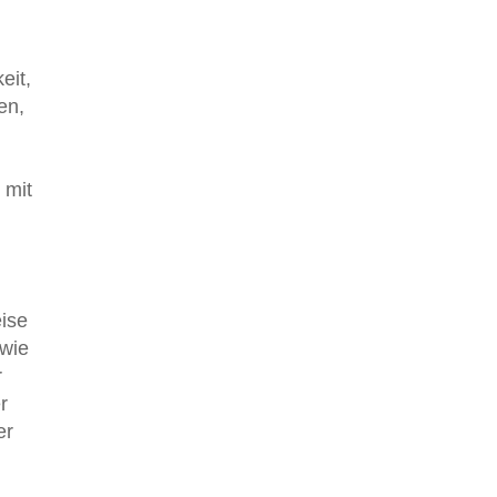
eit,
en,
 mit
eise
 wie
r
r
er