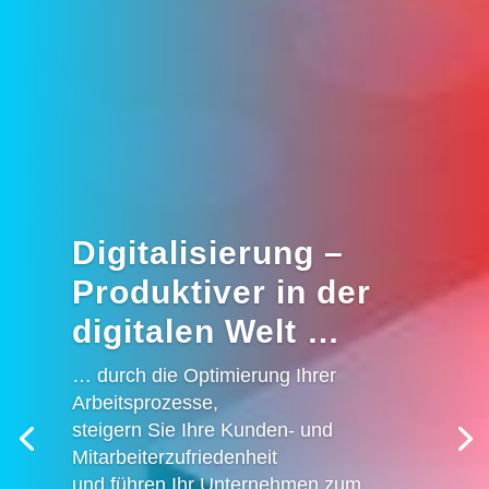
Digitalisierung –
Produktiver in der
digitalen Welt …
… durch die Optimierung Ihrer
Arbeitsprozesse,
steigern Sie Ihre Kunden- und
Mitarbeiterzufriedenheit
und führen Ihr Unternehmen zum