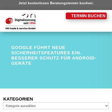
Jetzt kostenlosen Beratungstermin buchen:
TERMIN BUCHEN
GOOGLE FÜHRT NEUE
SICHERHEITSFEATURES EIN.
BESSERER SCHUTZ FÜR ANDROID-
GERÄTE
KATEGORIEN