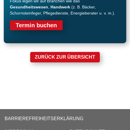
Fokus legen wir auf Branchen wie das
Gesundheitswesen
,
Handwerk
(z. B. Bäcker,
Schornsteinfeger, Pflegedienste, Energieberater u. v. m.).
Termin buchen
ZURÜCK ZUR ÜBERSICHT
BARRIEREFREIHEITSERKLÄRUNG