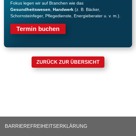
Fokus legen wir auf Branchen wie das
Gesundheitswesen
,
Handwerk
(z. B. Bäcker,
Schornsteinfeger, Pflegedienste, Energieberater u. v. m.).
Termin buchen
ZURÜCK ZUR ÜBERSICHT
BARRIEREFREIHEITSERKLÄRUNG