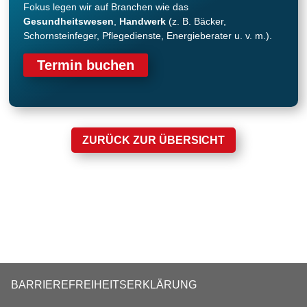
Fokus legen wir auf Branchen wie das
Gesundheitswesen
,
Handwerk
(z. B. Bäcker,
Schornsteinfeger, Pflegedienste, Energieberater u. v. m.).
Termin buchen
ZURÜCK ZUR ÜBERSICHT
BARRIEREFREIHEITSERKLÄRUNG