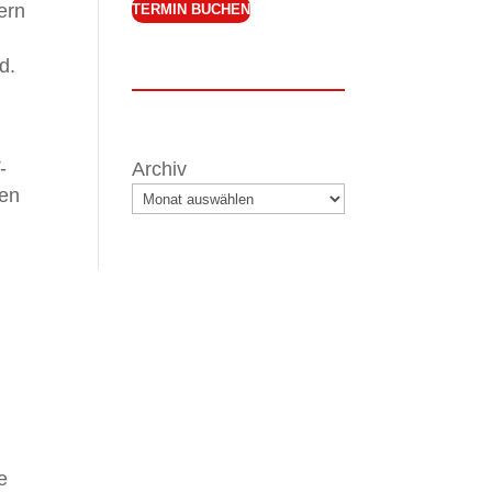
ern
TERMIN BUCHEN
d.
-
Archiv
ten
e