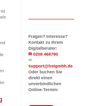
ist
asis
Fragen? Interesse?
Kontakt zu Ihrem
und
Digitalberater:
,
0208 468790
le
support@hstgmbh.de
men
Oder buchen Sie
direkt einen
sen
unverbindlichen
Online-Termin:
g