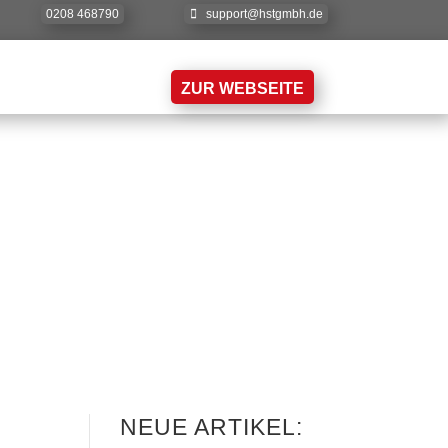
0208 468790
support@hstgmbh.de
ZUR WEBSEITE
 UND FÜR DIE
NEUE ARTIKEL: