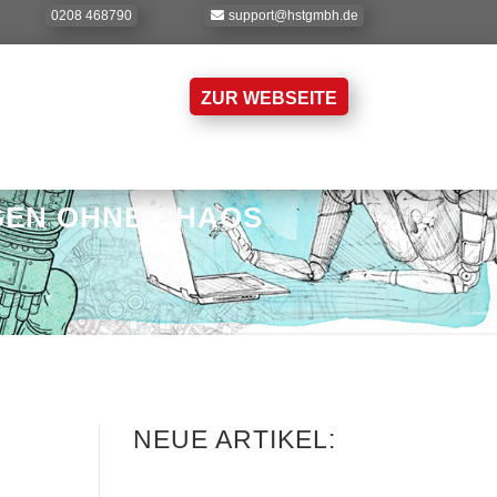
0208 468790
support@hstgmbh.de
ZUR WEBSEITE
GEN OHNE CHAOS
NEUE ARTIKEL: