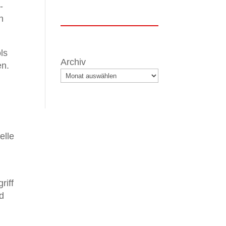
-
h
ls
Archiv
en.
elle
riff
d