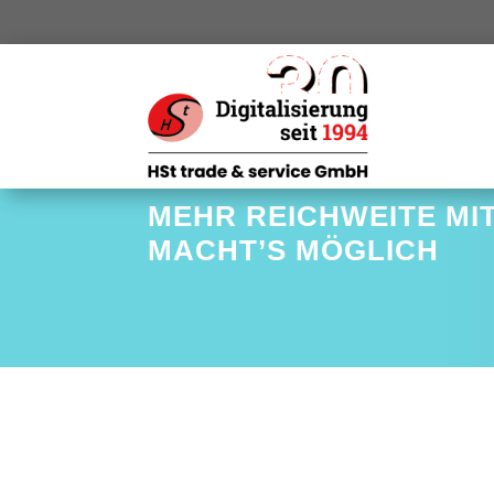
MEHR REICHWEITE MI
MACHT’S MÖGLICH