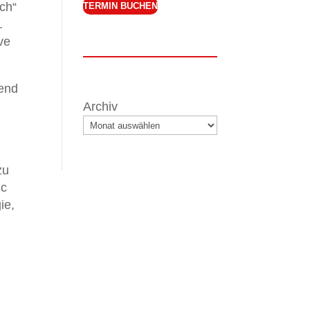
ch“
TERMIN BUCHEN
.
ve
rend
Archiv
zu
ic
ie,
h