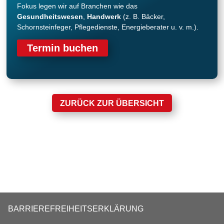
Fokus legen wir auf Branchen wie das
Gesundheitswesen
,
Handwerk
(z. B. Bäcker,
Schornsteinfeger, Pflegedienste, Energieberater u. v. m.).
Termin buchen
ZURÜCK ZUR ÜBERSICHT
BARRIEREFREIHEITSERKLÄRUNG