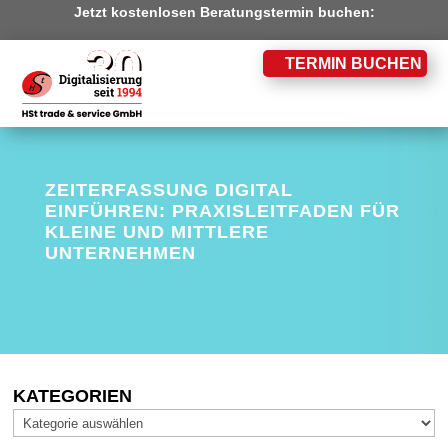
Jetzt kostenlosen Beratungstermin buchen:
TERMIN BUCHEN
ZEITERFASSUNG DIGITAL
EINFÜHREN: PRAXISLEITFADEN FÜR
KLEINE UND MITTLERE
UNTERNEHMEN
KATEGORIEN