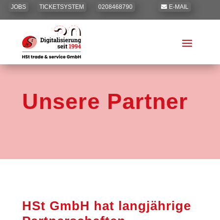
JOBS
TICKETSYSTEM
0208468790
E-MAIL
Unsere Partner
HSt GmbH hat langjährige