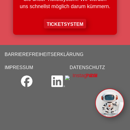
uns schnellst möglich darum kümmern.
TICKETSYSTEM
BARRIEREFREIHEITSERKLÄRUNG
IMPRESSUM
DATENSCHUTZ