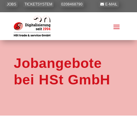
JOBS
TICKETSYSTEM
0208468790
E-MAIL
Jobangebote
bei HSt GmbH