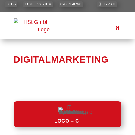
JOBS
TICKETSYSTEM
0208468790
E-MAIL
DIGITAL­MARKETING
Kunden generieren mit professionellem
Online-Marketing
LOGO – CI