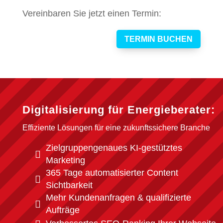
Vereinbaren Sie jetzt einen Termin:
TERMIN BUCHEN
Digitalisierung für Energieberater:
Effiziente Lösungen für eine zukunftssichere Branche
Zielgruppengenaues KI-gestütztes

Marketing
365 Tage automatisierter Content

Sichtbarkeit
Mehr Kundenanfragen & qualifizierte

Aufträge