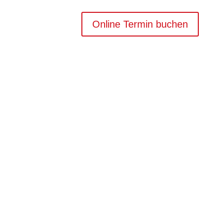
Online Termin buchen
Ihre Vorteile als
Kooperationspartner
Sie bieten eine Dienstleistung oder eine
Branchensoftware an und möchten diese
noch besser vermarkten? In einer